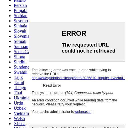
Pashto
Persian
Punjabi
Serbian
Sesotho
Sinhala
Slovak
Slovenian
Somali
Samoan
Scots Gaelic
Shona
Sindhi
Sundanese
Swahili
Tajik
Tamil
Telugu
Thai
Ukrainian
Urdu
Uzbek
Vietnamese
Welsh
Xhosa