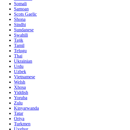
Somali
Samoan
Scots Gaelic
Shona
Sindhi
Sundanese
Swahili
Tajik
Tamil
Telugu
Thai
Ukrainian
Urdu
Uzbek
Vietnamese
Welsh
Xhosa
Yiddish
Yoruba
Zulu
Kinyarwanda
Tatar
Oriya
Turkmen
Uyghur