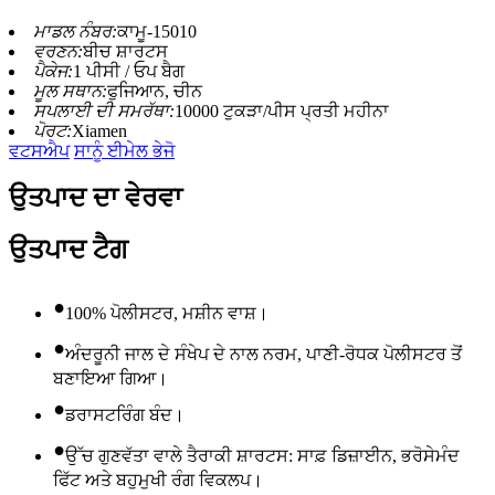
ਮਾਡਲ ਨੰਬਰ:
ਕਾਮੂ-15010
ਵਰਣਨ:
ਬੀਚ ਸ਼ਾਰਟਸ
ਪੈਕੇਜ:
1 ਪੀਸੀ / ਓਪ ਬੈਗ
ਮੂਲ ਸਥਾਨ:
ਫੁਜਿਆਨ, ਚੀਨ
ਸਪਲਾਈ ਦੀ ਸਮਰੱਥਾ:
10000 ਟੁਕੜਾ/ਪੀਸ ਪ੍ਰਤੀ ਮਹੀਨਾ
ਪੋਰਟ:
Xiamen
ਵਟਸਐਪ
ਸਾਨੂੰ ਈਮੇਲ ਭੇਜੋ
ਉਤਪਾਦ ਦਾ ਵੇਰਵਾ
ਉਤਪਾਦ ਟੈਗ
•
100% ਪੋਲੀਸਟਰ, ਮਸ਼ੀਨ ਵਾਸ਼।
•
ਅੰਦਰੂਨੀ ਜਾਲ ਦੇ ਸੰਖੇਪ ਦੇ ਨਾਲ ਨਰਮ, ਪਾਣੀ-ਰੋਧਕ ਪੋਲੀਸਟਰ ਤੋਂ
ਬਣਾਇਆ ਗਿਆ।
•
ਡਰਾਸਟਰਿੰਗ ਬੰਦ।
•
ਉੱਚ ਗੁਣਵੱਤਾ ਵਾਲੇ ਤੈਰਾਕੀ ਸ਼ਾਰਟਸ: ਸਾਫ਼ ਡਿਜ਼ਾਈਨ, ਭਰੋਸੇਮੰਦ
ਫਿੱਟ ਅਤੇ ਬਹੁਮੁਖੀ ਰੰਗ ਵਿਕਲਪ।