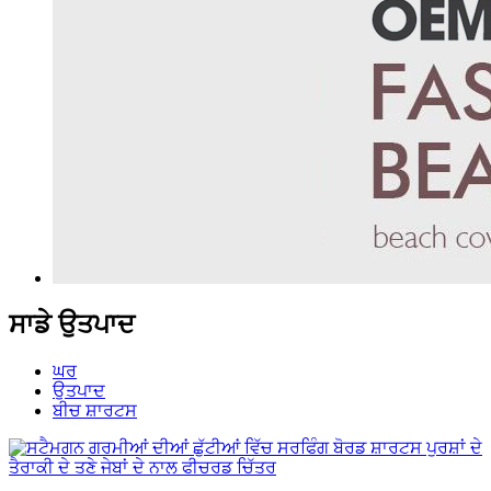
ਸਾਡੇ ਉਤਪਾਦ
ਘਰ
ਉਤਪਾਦ
ਬੀਚ ਸ਼ਾਰਟਸ