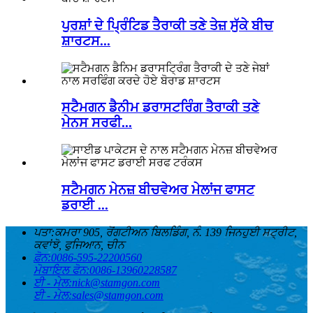
ਪੁਰਸ਼ਾਂ ਦੇ ਪ੍ਰਿੰਟਿਡ ਤੈਰਾਕੀ ਤਣੇ ਤੇਜ਼ ਸੁੱਕੇ ਬੀਚ
ਸ਼ਾਰਟਸ...
ਸਟੈਮਗਨ ਡੈਨੀਮ ਡਰਾਸਟਰਿੰਗ ਤੈਰਾਕੀ ਤਣੇ
ਮੇਨਸ ਸਰਫੀ...
ਸਟੈਮਗਨ ਮੇਨਜ਼ ਬੀਚਵੇਅਰ ਮੇਲਾਂਜ ਫਾਸਟ
ਡਰਾਈ ...
ਪਤਾ:
ਕਮਰਾ 905, ਰੋਂਗਟੀਅਨ ਬਿਲਡਿੰਗ, ਨੰ. 139 ਜਿਨਹੁਈ ਸਟ੍ਰੀਟ,
ਕਵਾਂਝੋ, ਫੁਜਿਆਨ, ਚੀਨ
ਫ਼ੋਨ:
0086-595-22200560
ਮੋਬਾਇਲ ਫੋਨ:
0086-13960228587
ਈ - ਮੇਲ:
nick@stamgon.com
ਈ - ਮੇਲ:
sales@stamgon.com