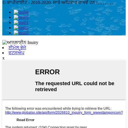
© ਕਾਪੀਰਾਈਟ - 2010-2020: ਸਾਰੇ ਅਧਿਕਾਰ ਰਾਖਵੇਂ ਹਨ।
, , , , , , ,
ਈਮੇਲ ਭੇਜੋ
ਵਟਸਐਪ
x