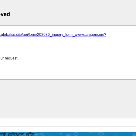
ਾਂਝੋ, ਫੁਜਿਆਨ, ਚੀਨ