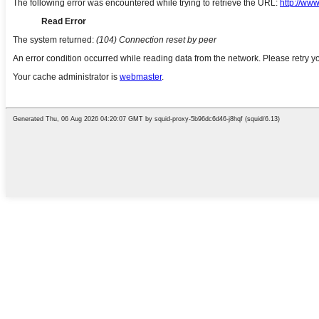
English
French
German
Portuguese
Spanish
Russian
Japanese
Korean