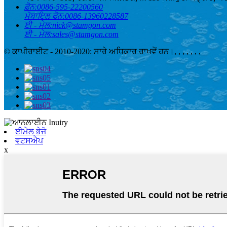
ਫ਼ੋਨ:
0086-595-22200560
ਮੋਬਾਇਲ ਫੋਨ:
0086-13960228587
ਈ - ਮੇਲ:
nick@stamgon.com
ਈ - ਮੇਲ:
sales@stamgon.com
© ਕਾਪੀਰਾਈਟ - 2010-2020: ਸਾਰੇ ਅਧਿਕਾਰ ਰਾਖਵੇਂ ਹਨ।
, , , , , , ,
ਈਮੇਲ ਭੇਜੋ
ਵਟਸਐਪ
x