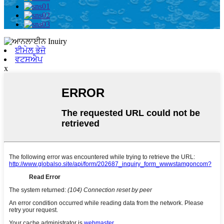
ਈਮੇਲ ਭੇਜੋ
ਵਟਸਐਪ
x