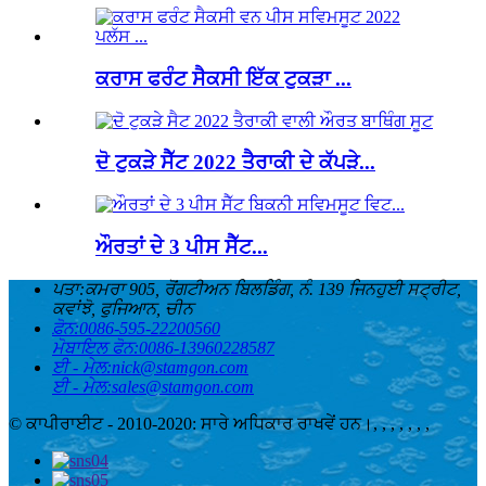
ਕਰਾਸ ਫਰੰਟ ਸੈਕਸੀ ਇੱਕ ਟੁਕੜਾ ...
ਦੋ ਟੁਕੜੇ ਸੈੱਟ 2022 ਤੈਰਾਕੀ ਦੇ ਕੱਪੜੇ...
ਔਰਤਾਂ ਦੇ 3 ਪੀਸ ਸੈੱਟ...
ਪਤਾ:
ਕਮਰਾ 905, ਰੋਂਗਟੀਅਨ ਬਿਲਡਿੰਗ, ਨੰ. 139 ਜਿਨਹੁਈ ਸਟ੍ਰੀਟ,
ਕਵਾਂਝੋ, ਫੁਜਿਆਨ, ਚੀਨ
ਫ਼ੋਨ:
0086-595-22200560
ਮੋਬਾਇਲ ਫੋਨ:
0086-13960228587
ਈ - ਮੇਲ:
nick@stamgon.com
ਈ - ਮੇਲ:
sales@stamgon.com
© ਕਾਪੀਰਾਈਟ - 2010-2020: ਸਾਰੇ ਅਧਿਕਾਰ ਰਾਖਵੇਂ ਹਨ।
, , , , , , ,