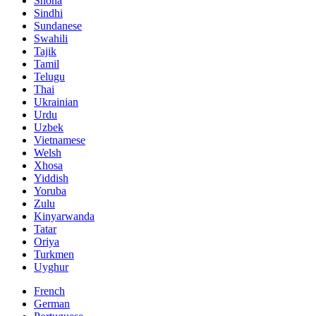
Shona
Sindhi
Sundanese
Swahili
Tajik
Tamil
Telugu
Thai
Ukrainian
Urdu
Uzbek
Vietnamese
Welsh
Xhosa
Yiddish
Yoruba
Zulu
Kinyarwanda
Tatar
Oriya
Turkmen
Uyghur
French
German