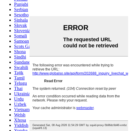
Punjabi
Serbian
Sesotho
Sinhala
Slovak
Slovenian
Somali
Samoan
Scots Gaelic
Shona
Sindhi
Sundanese
Swahili
Tajik
Tamil
Telugu
Thai
Ukrainian
Urdu
Uzbek
Vietnamese
Welsh
Xhosa
Yiddish
Yoruba