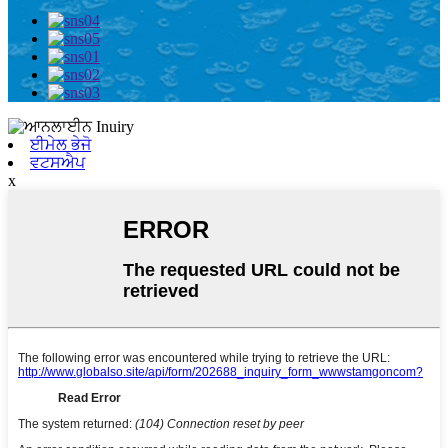
ਈਮੇਲ ਭੇਜੋ
ਵਟਸਐਪ
x