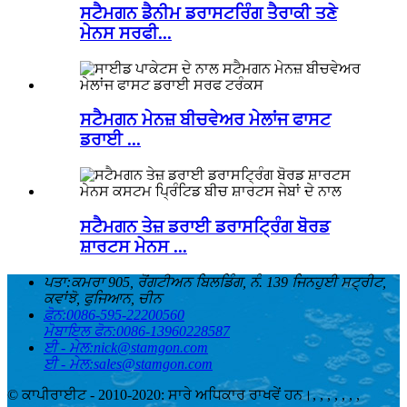
ਸਟੈਮਗਨ ਡੈਨੀਮ ਡਰਾਸਟਰਿੰਗ ਤੈਰਾਕੀ ਤਣੇ
ਮੇਨਸ ਸਰਫੀ...
ਸਟੈਮਗਨ ਮੇਨਜ਼ ਬੀਚਵੇਅਰ ਮੇਲਾਂਜ ਫਾਸਟ
ਡਰਾਈ ...
ਸਟੈਮਗਨ ਤੇਜ਼ ਡਰਾਈ ਡਰਾਸਟ੍ਰਿੰਗ ਬੋਰਡ
ਸ਼ਾਰਟਸ ਮੇਨਸ ...
ਪਤਾ:
ਕਮਰਾ 905, ਰੋਂਗਟੀਅਨ ਬਿਲਡਿੰਗ, ਨੰ. 139 ਜਿਨਹੁਈ ਸਟ੍ਰੀਟ,
ਕਵਾਂਝੋ, ਫੁਜਿਆਨ, ਚੀਨ
ਫ਼ੋਨ:
0086-595-22200560
ਮੋਬਾਇਲ ਫੋਨ:
0086-13960228587
ਈ - ਮੇਲ:
nick@stamgon.com
ਈ - ਮੇਲ:
sales@stamgon.com
© ਕਾਪੀਰਾਈਟ - 2010-2020: ਸਾਰੇ ਅਧਿਕਾਰ ਰਾਖਵੇਂ ਹਨ।
, , , , , , ,