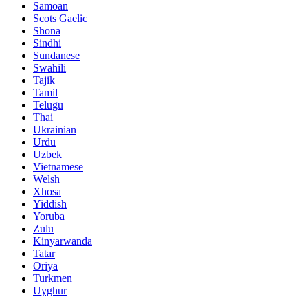
Samoan
Scots Gaelic
Shona
Sindhi
Sundanese
Swahili
Tajik
Tamil
Telugu
Thai
Ukrainian
Urdu
Uzbek
Vietnamese
Welsh
Xhosa
Yiddish
Yoruba
Zulu
Kinyarwanda
Tatar
Oriya
Turkmen
Uyghur