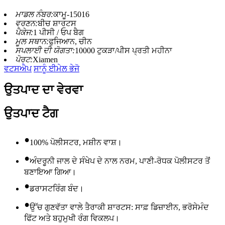
ਮਾਡਲ ਨੰਬਰ:
ਕਾਮੂ-15016
ਵਰਣਨ:
ਬੀਚ ਸ਼ਾਰਟਸ
ਪੈਕੇਜ:
1 ਪੀਸੀ / ਓਪ ਬੈਗ
ਮੂਲ ਸਥਾਨ:
ਫੁਜਿਆਨ, ਚੀਨ
ਸਪਲਾਈ ਦੀ ਯੋਗਤਾ:
10000 ਟੁਕੜਾ/ਪੀਸ ਪ੍ਰਤੀ ਮਹੀਨਾ
ਪੋਰਟ:
Xiamen
ਵਟਸਐਪ
ਸਾਨੂੰ ਈਮੇਲ ਭੇਜੋ
ਉਤਪਾਦ ਦਾ ਵੇਰਵਾ
ਉਤਪਾਦ ਟੈਗ
•
100% ਪੋਲੀਸਟਰ, ਮਸ਼ੀਨ ਵਾਸ਼।
•
ਅੰਦਰੂਨੀ ਜਾਲ ਦੇ ਸੰਖੇਪ ਦੇ ਨਾਲ ਨਰਮ, ਪਾਣੀ-ਰੋਧਕ ਪੋਲੀਸਟਰ ਤੋਂ
ਬਣਾਇਆ ਗਿਆ।
•
ਡਰਾਸਟਰਿੰਗ ਬੰਦ।
•
ਉੱਚ ਗੁਣਵੱਤਾ ਵਾਲੇ ਤੈਰਾਕੀ ਸ਼ਾਰਟਸ: ਸਾਫ਼ ਡਿਜ਼ਾਈਨ, ਭਰੋਸੇਮੰਦ
ਫਿੱਟ ਅਤੇ ਬਹੁਮੁਖੀ ਰੰਗ ਵਿਕਲਪ।