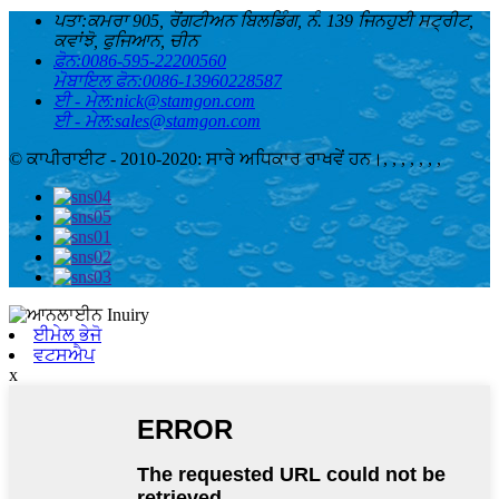
ਪਤਾ:
ਕਮਰਾ 905, ਰੋਂਗਟੀਅਨ ਬਿਲਡਿੰਗ, ਨੰ. 139 ਜਿਨਹੁਈ ਸਟ੍ਰੀਟ,
ਕਵਾਂਝੋ, ਫੁਜਿਆਨ, ਚੀਨ
ਫ਼ੋਨ:
0086-595-22200560
ਮੋਬਾਇਲ ਫੋਨ:
0086-13960228587
ਈ - ਮੇਲ:
nick@stamgon.com
ਈ - ਮੇਲ:
sales@stamgon.com
© ਕਾਪੀਰਾਈਟ - 2010-2020: ਸਾਰੇ ਅਧਿਕਾਰ ਰਾਖਵੇਂ ਹਨ।
, , , , , , ,
ਈਮੇਲ ਭੇਜੋ
ਵਟਸਐਪ
x