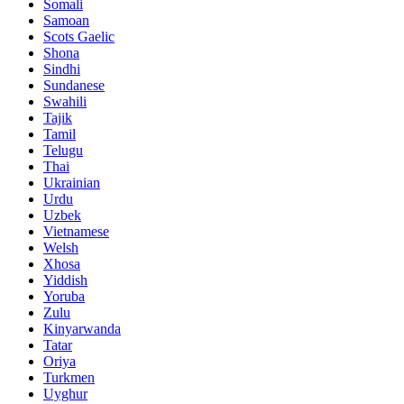
Somali
Samoan
Scots Gaelic
Shona
Sindhi
Sundanese
Swahili
Tajik
Tamil
Telugu
Thai
Ukrainian
Urdu
Uzbek
Vietnamese
Welsh
Xhosa
Yiddish
Yoruba
Zulu
Kinyarwanda
Tatar
Oriya
Turkmen
Uyghur