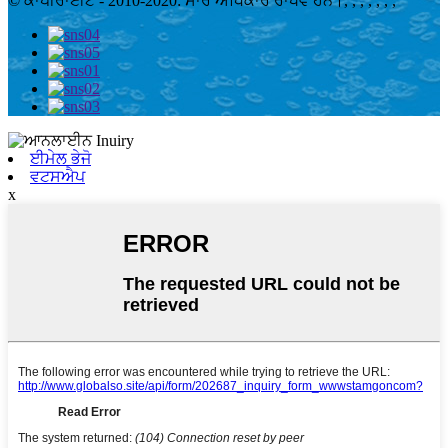
© ਕਾਪੀਰਾਈਟ - 2010-2020: ਸਾਰੇ ਅਧਿਕਾਰ ਰਾਖਵੇਂ ਹਨ।
, , , , , , ,
ਈਮੇਲ ਭੇਜੋ
ਵਟਸਐਪ
x