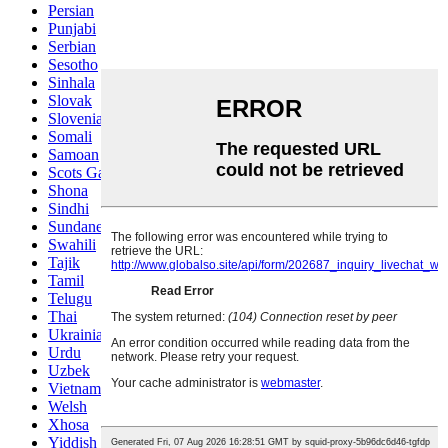
Persian
Punjabi
Serbian
Sesotho
Sinhala
Slovak
Slovenian
Somali
Samoan
Scots Gaelic
Shona
Sindhi
Sundanese
Swahili
Tajik
Tamil
Telugu
Thai
Ukrainian
Urdu
Uzbek
Vietnamese
Welsh
Xhosa
Yiddish