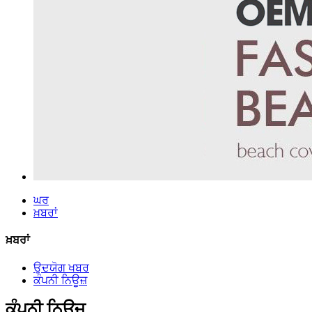
ਘਰ
ਖ਼ਬਰਾਂ
ਖ਼ਬਰਾਂ
ਉਦਯੋਗ ਖਬਰ
ਕੰਪਨੀ ਨਿਊਜ਼
ਕੰਪਨੀ ਨਿਊਜ਼