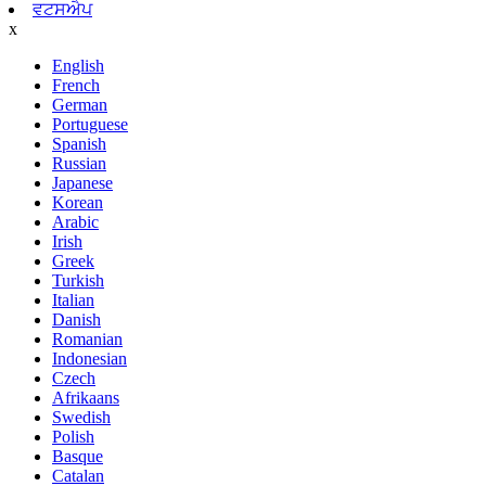
ਵਟਸਐਪ
x
English
French
German
Portuguese
Spanish
Russian
Japanese
Korean
Arabic
Irish
Greek
Turkish
Italian
Danish
Romanian
Indonesian
Czech
Afrikaans
Swedish
Polish
Basque
Catalan