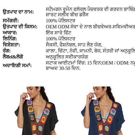
ਸਟੈਮਗਨ ਵੂਮੈਨ ਫਲੋਰਲ ਪੈਚਵਰਕ ਵੀ ਗਰਦਨ ਬਾਥਿੰ
ਉਤਪਾਦ ਦਾ ਨਾਮ:
ਸ਼ਾਰਟ ਸਲੀਵ ਬੀਚ ਡਰੈੱਸ
ਸਮੱਗਰੀ:
100% ਪੋਲਿਸਟਰ
ਉਤਪਾਦ ਦੀ ਕਿਸਮ:
OEM ODM ਸੇਵਾ ਦੇ ਨਾਲ ਬੀਚਵੇਅਰ-ਸਵਿਮਵੀਅ
ਆਕਾਰ:
ਇੱਕ ਸਾਰੇ ਫਿੱਟ
ਲਿਨਿੰਗ:
100% ਪੋਲਿਸਟਰ
ਵਿਸ਼ੇਸ਼ਤਾ:
ਸੈਕਸੀ, ਫੈਸ਼ਨੇਬਲ, ਸਾਹ ਲੈਣ ਯੋਗ,
ਰੰਗ:
ਕਾਲਾ, ਚਿੱਟਾ, ਨੇਵੀ, ਜਾਮਨੀ, ਬੇਜ, ਸੰਤਰੀ ਜਾਂ ਅਨੁਕੂ
ਲੈਬ
el
&ਲੋਗੋ
ਅਨੁਕੂਲਿਤ ਸਵੀਕਾਰਯੋਗ
ਸਟਾਕ ਆਈਟਮਾਂ ਵਿੱਚ: 15 ਦਿਨ;OEM / ODM: ਨਮੂਨੇ
ਅਦਾਇਗੀ ਸਮਾਂ:
ਬਾਅਦ 30-50 ਦਿਨ.