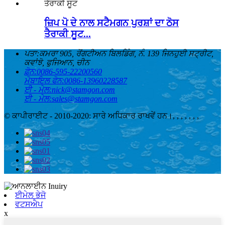
ਜ਼ਿਪ ਪੋ ਦੇ ਨਾਲ ਸਟੈਮਗਨ ਪੁਰਸ਼ਾਂ ਦਾ ਠੋਸ
ਤੈਰਾਕੀ ਸੂਟ...
ਪਤਾ:
ਕਮਰਾ 905, ਰੋਂਗਟੀਅਨ ਬਿਲਡਿੰਗ, ਨੰ. 139 ਜਿਨਹੁਈ ਸਟ੍ਰੀਟ,
ਕਵਾਂਝੋ, ਫੁਜਿਆਨ, ਚੀਨ
ਫ਼ੋਨ:
0086-595-22200560
ਮੋਬਾਇਲ ਫੋਨ:
0086-13960228587
ਈ - ਮੇਲ:
nick@stamgon.com
ਈ - ਮੇਲ:
sales@stamgon.com
© ਕਾਪੀਰਾਈਟ - 2010-2020: ਸਾਰੇ ਅਧਿਕਾਰ ਰਾਖਵੇਂ ਹਨ।
, , , , , , ,
ਈਮੇਲ ਭੇਜੋ
ਵਟਸਐਪ
x